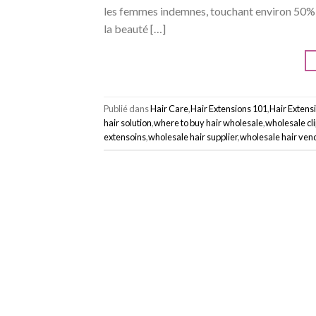
les femmes indemnes, touchant environ 50% de
la beauté […]
Publié dans
Hair Care
,
Hair Extensions 101
,
Hair Extens
hair solution
,
where to buy hair wholesale
,
wholesale cli
extensoins
,
wholesale hair supplier
,
wholesale hair ven