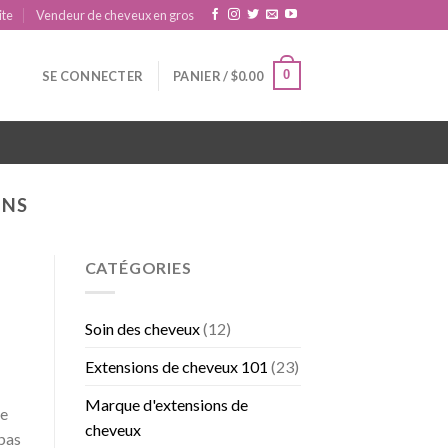
ite
Vendeur de cheveux en gros
0
SE CONNECTER
PANIER /
$
0.00
INS
CATÉGORIES
Soin des cheveux
(12)
Extensions de cheveux 101
(23)
Marque d'extensions de
re
cheveux
 pas