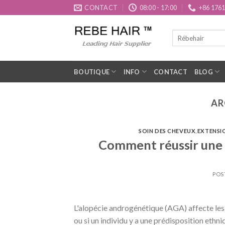
Aller
CONTACT
08:00 - 17:00
+86 176
au
contenu
BOUTIQUE
INFO
CONTACT
BLOG
AR
SOIN DES CHEVEUX
,
EXTENSI
Comment réussir une c
POS
L'alopécie androgénétique (AGA) affecte les 
ou si un individu y a une prédisposition ethni