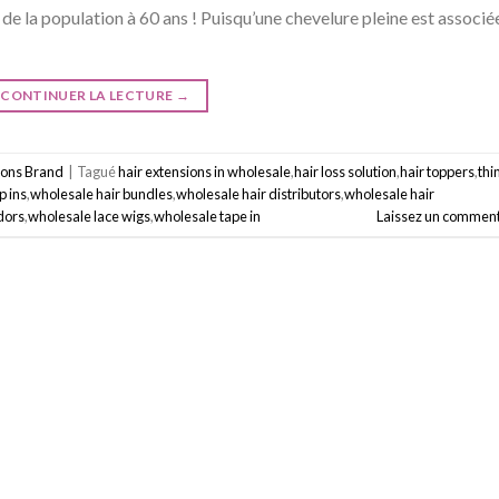
 la population à 60 ans ! Puisqu’une chevelure pleine est associé
CONTINUER LA LECTURE
→
ions Brand
|
Tagué
hair extensions in wholesale
,
hair loss solution
,
hair toppers
,
thi
p ins
,
wholesale hair bundles
,
wholesale hair distributors
,
wholesale hair
dors
,
wholesale lace wigs
,
wholesale tape in
Laissez un comment