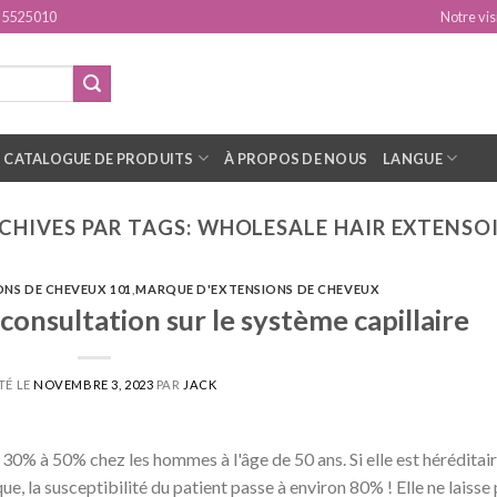
15525010
Notre vis
CATALOGUE DE PRODUITS
À PROPOS DE NOUS
LANGUE
CHIVES PAR TAGS:
WHOLESALE HAIR EXTENSO
ONS DE CHEVEUX 101
,
MARQUE D'EXTENSIONS DE CHEVEUX
onsultation sur le système capillaire
TÉ LE
NOVEMBRE 3, 2023
PAR
JACK
30% à 50% chez les hommes à l'âge de 50 ans. Si elle est héréditai
que, la susceptibilité du patient passe à environ 80% ! Elle ne laisse