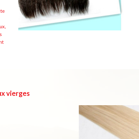
tte
ux,
s
nt
ux vierges