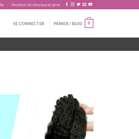
ite
Vendeur de cheveux en gros
0
SE CONNECTER
PANIER /
$
0.00