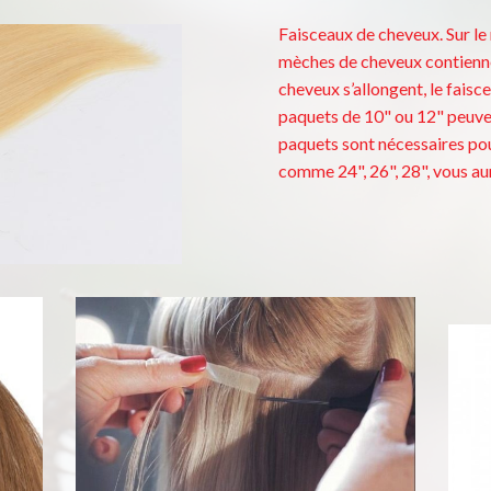
Faisceaux de cheveux. Sur le
mèches de cheveux contiennen
cheveux s’allongent, le faisce
paquets de 10" ou 12" peuven
paquets sont nécessaires po
comme 24", 26", 28", vous au