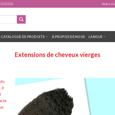
15525010
Notre vis
CATALOGUE DE PRODUITS
À PROPOS DE NOUS
LANGUE
Extensions de cheveux vierges
uts
 Il
i
acte
ux