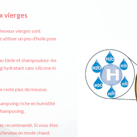
x vierges
cheveux vierges sont
utiliser un peu d’huile pour
eau tiède et shampouinez-les
 hydratant sans silicone ni
 ne reste plus de mousse.
hampoing riche en humidité
s-shampooing.
t pas recommandé. Si vous êtes
he-cheveux en mode chaud.