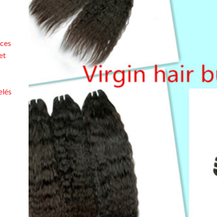
 ces
et
elés