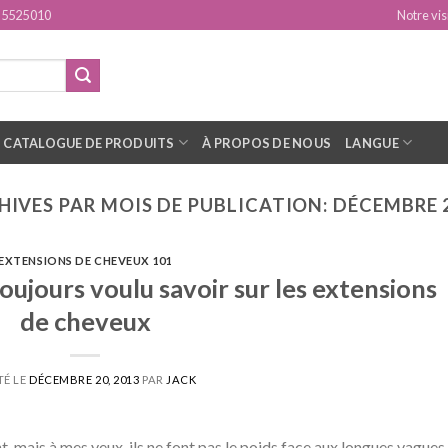
15525010
Notre vis
CATALOGUE DE PRODUITS
À PROPOS DE NOUS
LANGUE
HIVES PAR MOIS DE PUBLICATION:
DÉCEMBRE 
EXTENSIONS DE CHEVEUX 101
oujours voulu savoir sur les extensions
de cheveux
TÉ LE
DÉCEMBRE 20, 2013
PAR
JACK
nt, mais à mes yeux, ils ne font pas le poids face aux longues vagues