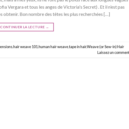
ofia Vergara et tous les anges de Victoria's Secret) . Et il n’est pas
s obtenir. Bon nombre des têtes les plus recherchées […]
CONTINUER LA LECTURE
→
tensions
,
hair weave 101
,
human hair weave
,
tape in hair
,
Weave (or Sew-in) Hair
Laissez un comment