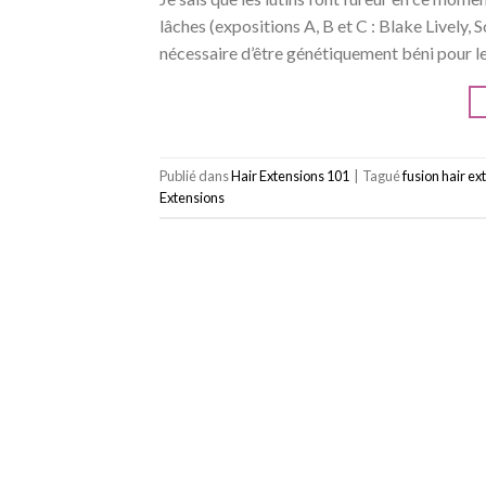
lâches (expositions A, B et C : Blake Lively, S
nécessaire d’être génétiquement béni pour le
Publié dans
Hair Extensions 101
|
Tagué
fusion hair ex
Extensions