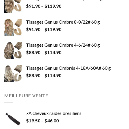
$
91.90
–
$
119.90
Tissages Genius Ombre 8-8/22# 60 g
$
91.90
–
$
119.90
Tissages Genius Ombre 4-6/24# 60 g
$
88.90
–
$
114.90
Tissages Genius Ombrés 4-18A/60A# 60 g
$
88.90
–
$
114.90
MEILLEURE VENTE
7A cheveux raides brésiliens
$
19.50
–
$
46.00