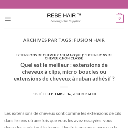
Aller
au
contenu
0
ARCHIVES PAR TAGS:
FUSION HAIR
EXTENSIONS DE CHEVEUX 101
,
MARQUE D'EXTENSIONS DE
CHEVEUX
,
NON CLASSÉ
Quel est le meilleur : extensions de
cheveux à clips, micro-boucles ou
extensions de cheveux à ruban adhésif ?
POSTÉ LE
SEPTEMBRE 16, 2023
PAR
JACK
Les extensions de cheveux sont comme les extensions de cils
dans le sens où une fois que vous les avez essayées, vous
devez les avoir tout le temps. Une fois que vous aurez vu la