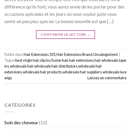
différence qu'ils font, vous aurez envie de les porter pour des
occasions spéciales et les jours où vous voulez juste vous
sentir un peu plus spécial. La bonne nouvelle est que […]
CONTINUER LA LECTURE
→
Publié dans
Hair Extensions 101
,
Hair Extensions Brand
,
Uncategorized
|
Tagué
best virgin hair
,
clip ins
,
fusion hair
,
hair extensions
,
hair wholesale
,
tape
ins
,
wholesale hair
,
wholesale hair distributors
,
wholesale hair
extensions
,
wholesale hair products
,
wholesale hair suppliers
,
wholesale lace
wigs
Laissez un commentaire
CATÉGORIES
Soin des cheveux
(12)