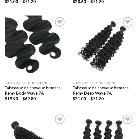
$
21.00
–
$
71.20
$
20.60
–
$
71.20
Ajouter
Ajouter
à la liste
à la liste
de
de
souhaits
souhaits
CHEVEUX REMY BIRMANS
CHEVEUX REMY BIRMANS
Faisceaux de cheveux birmans
Faisceaux de cheveux birmans
Remy Body Wave 7A
Remy Deep Wave 7A
$
19.90
–
$
69.80
$
21.00
–
$
71.20
Ajouter
Ajouter
à la liste
à la liste
de
de