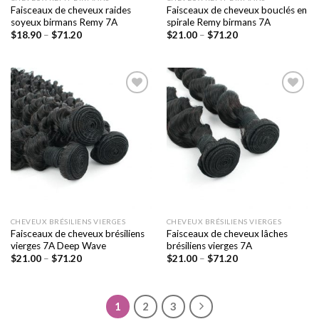
Faisceaux de cheveux raides
Faisceaux de cheveux bouclés en
soyeux birmans Remy 7A
spirale Remy birmans 7A
$
18.90
–
$
71.20
$
21.00
–
$
71.20
Ajouter
Ajouter
à la liste
à la liste
de
de
souhaits
souhaits
CHEVEUX BRÉSILIENS VIERGES
CHEVEUX BRÉSILIENS VIERGES
Faisceaux de cheveux brésiliens
Faisceaux de cheveux lâches
vierges 7A Deep Wave
brésiliens vierges 7A
$
21.00
–
$
71.20
$
21.00
–
$
71.20
1
2
3