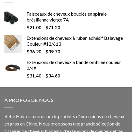
Faisceaux de cheveux bouclés en spirale
brésilienne vierge 7A
$
21.00
–
$
71.20
Extensions de cheveux à ruban adhésif Balayage
Couleur #12/613
$
36.20
–
$
39.70
Extensions de cheveux à bande ombrée couleur
2/4#
$
31.40
–
$
34.60
À PROPOS DE NOUS
Rebe Hair est une usine de produits d'extensions de cheveux
en gros en Chine. Nous proposons une grande sélection de
tissages de cheveux humains, d'extensions de cheveux et de