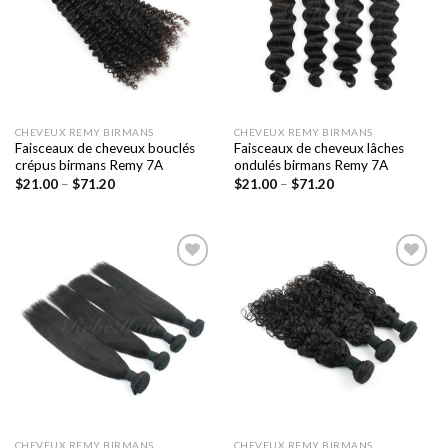
souhaits
souhaits
CHEVEUX REMY BIRMANS
CHEVEUX REMY BIRMANS
Faisceaux de cheveux bouclés
Faisceaux de cheveux lâches
crépus birmans Remy 7A
ondulés birmans Remy 7A
$
21.00
–
$
71.20
$
21.00
–
$
71.20
Ajouter
Ajouter
à la liste
à la liste
de
de
souhaits
souhaits
CHEVEUX REMY BIRMANS
CHEVEUX REMY BIRMANS