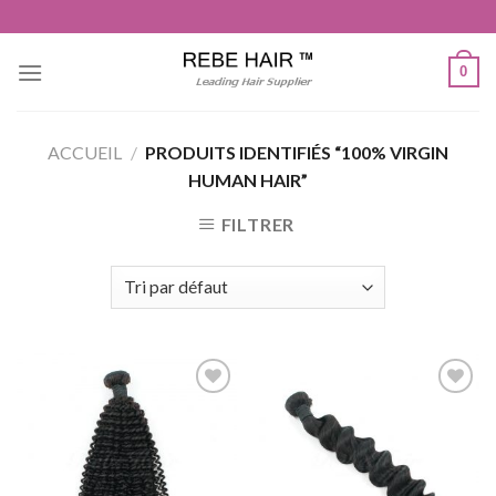
Aller
au
contenu
0
ACCUEIL
/
PRODUITS IDENTIFIÉS “100% VIRGIN
HUMAN HAIR”
FILTRER
Ajouter
Ajouter
à la liste
à la liste
de
de
souhaits
souhaits