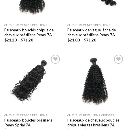
CHEVEUX REMY BRÉSILIENS
CHEVEUX REMY BRÉSILIENS
Faisceaux bouclés crépus de
Faisceaux de vague lâche de
cheveux brésiliens Remy 7A
cheveux brésiliens Remy 7A
$
21.20
–
$
71.20
$
21.00
–
$
71.20
Ajouter
Ajouter
à la liste
à la liste
de
de
souhaits
souhaits
CHEVEUX REMY BRÉSILIENS
CHEVEUX BRÉSILIENS VIERGES
Faisceaux bouclés brésiliens
Faisceaux de cheveux bouclés
Remy Sprial 7A
crépus vierges brésiliens 7A