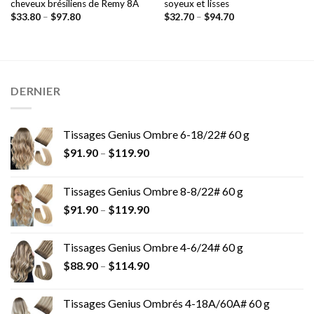
cheveux brésiliens de Remy 8A
soyeux et lisses
$
33.80
–
$
97.80
$
32.70
–
$
94.70
DERNIER
Tissages Genius Ombre 6-18/22# 60 g
$
91.90
–
$
119.90
Tissages Genius Ombre 8-8/22# 60 g
$
91.90
–
$
119.90
Tissages Genius Ombre 4-6/24# 60 g
$
88.90
–
$
114.90
Tissages Genius Ombrés 4-18A/60A# 60 g