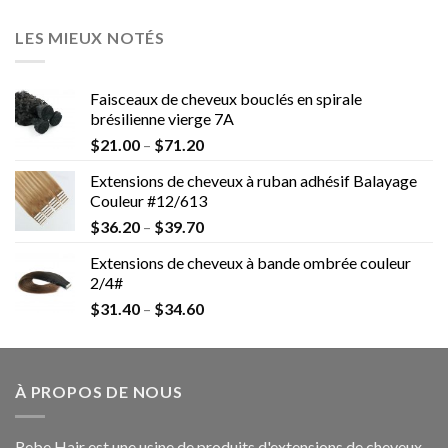
LES MIEUX NOTÉS
Faisceaux de cheveux bouclés en spirale
brésilienne vierge 7A
$
21.00
–
$
71.20
Extensions de cheveux à ruban adhésif Balayage
Couleur #12/613
$
36.20
–
$
39.70
Extensions de cheveux à bande ombrée couleur
2/4#
$
31.40
–
$
34.60
À PROPOS DE NOUS
Rebe Hair est une usine de produits d'extensions de cheveux