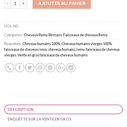
quantité de 7A Burmese Remy Loose Wave Hair Bundles
AJOUTER AU PANIER
UGS :
ND
Catégories :
Cheveux Remy Birmans
,
Faisceaux de cheveux Remy
Étiquettes :
Cheveux humains 100%
,
Cheveux humains vierges 100%
,
faisceaux de cheveux remy
,
cheveux humains remy
,
faisceaux de cheveux
vierges
,
Vente en gros faisceaux de cheveux humains
DESCRIPTION
ENQUÊTTE SUR LA VENTE EN GROS