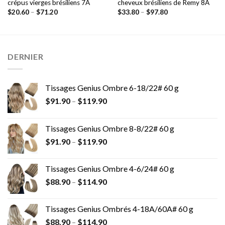
crépus vierges brésiliens 7A
cheveux brésiliens de Remy 8A
$
20.60
–
$
71.20
$
33.80
–
$
97.80
DERNIER
Tissages Genius Ombre 6-18/22# 60 g
$
91.90
–
$
119.90
Tissages Genius Ombre 8-8/22# 60 g
$
91.90
–
$
119.90
Tissages Genius Ombre 4-6/24# 60 g
$
88.90
–
$
114.90
Tissages Genius Ombrés 4-18A/60A# 60 g
$
88.90
–
$
114.90