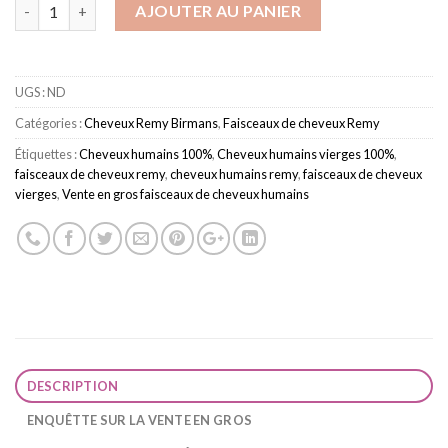
quantité de 7A Burmese Remy kinky Curly Hair Bundles
AJOUTER AU PANIER
UGS :
ND
Catégories :
Cheveux Remy Birmans
,
Faisceaux de cheveux Remy
Étiquettes :
Cheveux humains 100%
,
Cheveux humains vierges 100%
,
faisceaux de cheveux remy
,
cheveux humains remy
,
faisceaux de cheveux
vierges
,
Vente en gros faisceaux de cheveux humains
DESCRIPTION
ENQUÊTTE SUR LA VENTE EN GROS