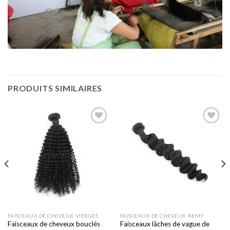
PRODUITS SIMILAIRES
Ajouter
Ajouter
à la liste
à la liste
de
de
souhaits
souhaits
FAISCEAUX DE CHEVEUX VIERGES
FAISCEAUX DE CHEVEUX REMY
Faisceaux de cheveux bouclés
Faisceaux lâches de vague de