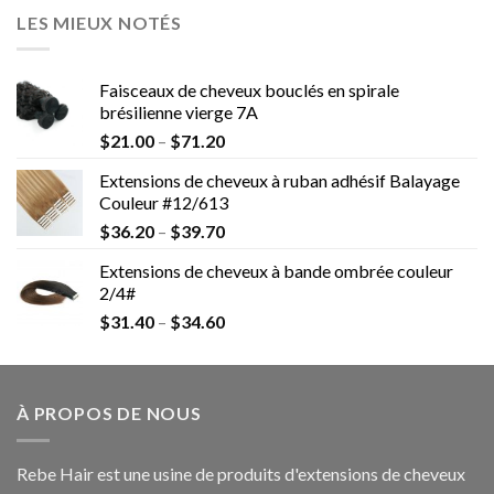
LES MIEUX NOTÉS
Faisceaux de cheveux bouclés en spirale
brésilienne vierge 7A
$
21.00
–
$
71.20
Extensions de cheveux à ruban adhésif Balayage
Couleur #12/613
$
36.20
–
$
39.70
Extensions de cheveux à bande ombrée couleur
2/4#
$
31.40
–
$
34.60
À PROPOS DE NOUS
Rebe Hair est une usine de produits d'extensions de cheveux