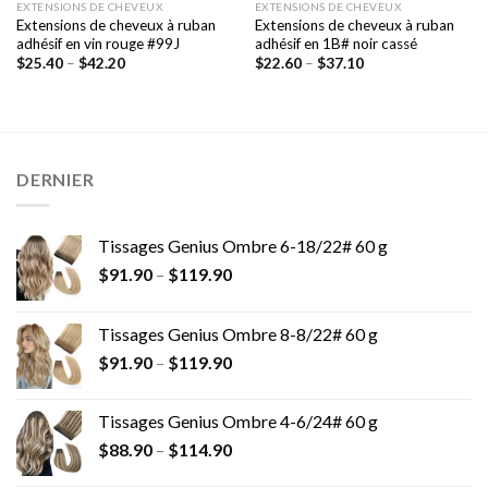
EXTENSIONS DE CHEVEUX
EXTENSIONS DE CHEVEUX
Extensions de cheveux à ruban
Extensions de cheveux à ruban
adhésif en vin rouge #99J
adhésif en 1B# noir cassé
$
25.40
–
$
42.20
$
22.60
–
$
37.10
DERNIER
Tissages Genius Ombre 6-18/22# 60 g
$
91.90
–
$
119.90
Tissages Genius Ombre 8-8/22# 60 g
$
91.90
–
$
119.90
Tissages Genius Ombre 4-6/24# 60 g
$
88.90
–
$
114.90