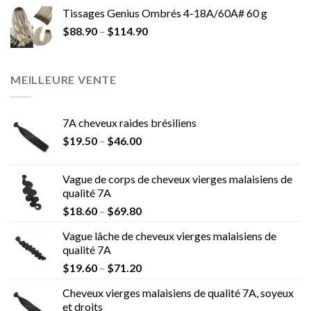
Tissages Genius Ombrés 4-18A/60A# 60 g
$
88.90
–
$
114.90
MEILLEURE VENTE
7A cheveux raides brésiliens
$
19.50
–
$
46.00
Vague de corps de cheveux vierges malaisiens de
qualité 7A
$
18.60
–
$
69.80
Vague lâche de cheveux vierges malaisiens de
qualité 7A
$
19.60
–
$
71.20
Cheveux vierges malaisiens de qualité 7A, soyeux
et droits