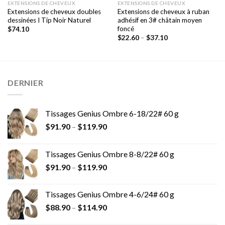
EXTENSIONS DE CHEVEUX
EXTENSIONS DE CHEVEUX
Extensions de cheveux doubles
Extensions de cheveux à ruban
dessinées I Tip Noir Naturel
adhésif en 3# châtain moyen
foncé
$
74.10
$
22.60
–
$
37.10
DERNIER
Tissages Genius Ombre 6-18/22# 60 g
$
91.90
–
$
119.90
Tissages Genius Ombre 8-8/22# 60 g
$
91.90
–
$
119.90
Tissages Genius Ombre 4-6/24# 60 g
$
88.90
–
$
114.90