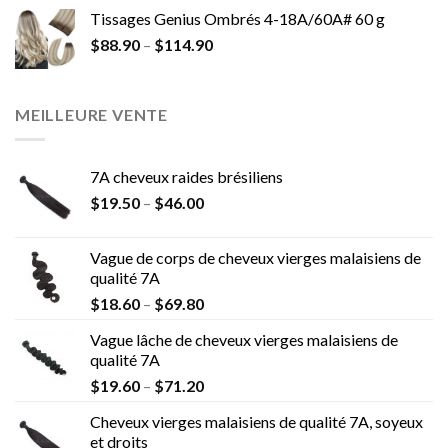
Tissages Genius Ombrés 4-18A/60A# 60 g
$
88.90
–
$
114.90
MEILLEURE VENTE
7A cheveux raides brésiliens
$
19.50
–
$
46.00
Vague de corps de cheveux vierges malaisiens de
qualité 7A
$
18.60
–
$
69.80
Vague lâche de cheveux vierges malaisiens de
qualité 7A
$
19.60
–
$
71.20
Cheveux vierges malaisiens de qualité 7A, soyeux
et droits