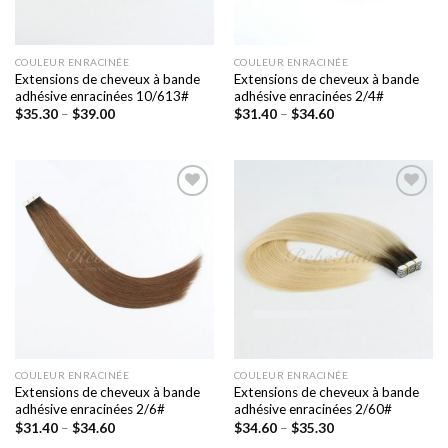
COULEUR ENRACINÉE
COULEUR ENRACINÉE
Extensions de cheveux à bande
Extensions de cheveux à bande
adhésive enracinées 10/613#
adhésive enracinées 2/4#
$
35.30
–
$
39.00
$
31.40
–
$
34.60
Ajouter
Ajouter
à la liste
à la liste
de
de
souhaits
souhaits
COULEUR ENRACINÉE
COULEUR ENRACINÉE
Extensions de cheveux à bande
Extensions de cheveux à bande
adhésive enracinées 2/6#
adhésive enracinées 2/60#
$
31.40
–
$
34.60
$
34.60
–
$
35.30