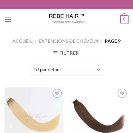
Aller
au
contenu
0
ACCUEIL
/
EXTENSIONS DE CHEVEUX
/
PAGE 9
FILTRER
Ajouter
Ajouter
à la liste
à la liste
de
de
souhaits
souhaits