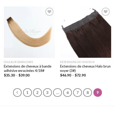
Ajouter
Ajouter
à la liste
à la liste
de
de
souhaits
souhaits
COULEUR ENRACINÉE
EXTENSIONS DE CHEVEUX
Extensions de cheveux à bande
Extensions de cheveux Halo brun
adhésive enracinées 4/18#
noyer (3#)
$
35.30
–
$
39.00
$
46.90
–
$
72.90
1
2
3
…
6
7
8
9