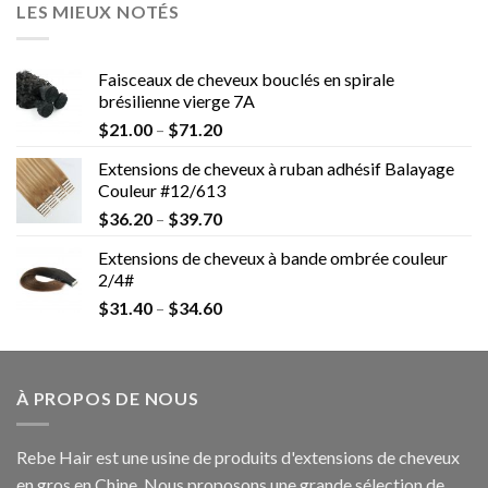
LES MIEUX NOTÉS
Faisceaux de cheveux bouclés en spirale
brésilienne vierge 7A
$
21.00
–
$
71.20
Extensions de cheveux à ruban adhésif Balayage
Couleur #12/613
$
36.20
–
$
39.70
Extensions de cheveux à bande ombrée couleur
2/4#
$
31.40
–
$
34.60
À PROPOS DE NOUS
Rebe Hair est une usine de produits d'extensions de cheveux
en gros en Chine. Nous proposons une grande sélection de