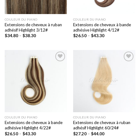
COULEUR DU PIANO
COULEUR DU PIANO
Extensions de cheveux à ruban
Extensions de cheveux à bande
adhésif Highlight 3/12#
adhésive Highlight 4/12#
$
34.80
–
$
38.30
$
26.50
–
$
43.30
Ajouter
Ajouter
à la liste
à la liste
de
de
souhaits
souhaits
COULEUR DU PIANO
COULEUR DU PIANO
Extensions de cheveux à bande
Extensions de cheveux à ruban
adhésive Highlight 4/22#
adhésif Highlight 60/24#
$
26.50
–
$
43.30
$
27.20
–
$
44.00