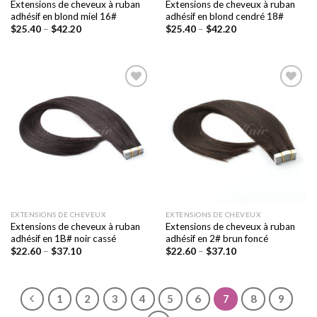
Extensions de cheveux à ruban
Extensions de cheveux à ruban
adhésif en blond miel 16#
adhésif en blond cendré 18#
$
25.40
–
$
42.20
$
25.40
–
$
42.20
Ajouter
Ajouter
à la liste
à la liste
de
de
souhaits
souhaits
EXTENSIONS DE CHEVEUX
EXTENSIONS DE CHEVEUX
Extensions de cheveux à ruban
Extensions de cheveux à ruban
adhésif en 1B# noir cassé
adhésif en 2# brun foncé
$
22.60
–
$
37.10
$
22.60
–
$
37.10
1
2
3
4
5
6
7
8
9