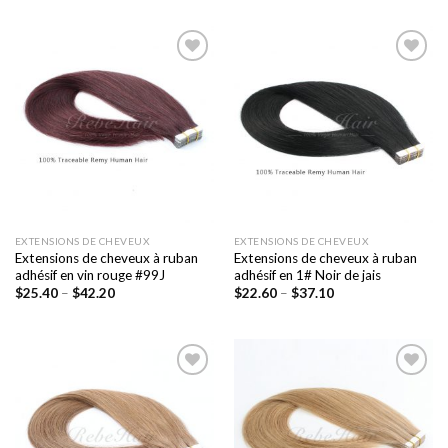
Ajouter
Ajouter
à la liste
à la liste
de
de
souhaits
souhaits
EXTENSIONS DE CHEVEUX
EXTENSIONS DE CHEVEUX
Extensions de cheveux à ruban
Extensions de cheveux à ruban
adhésif en vin rouge #99J
adhésif en 1# Noir de jais
$
25.40
–
$
42.20
$
22.60
–
$
37.10
Ajouter
Ajouter
à la liste
à la liste
de
de
souhaits
souhaits