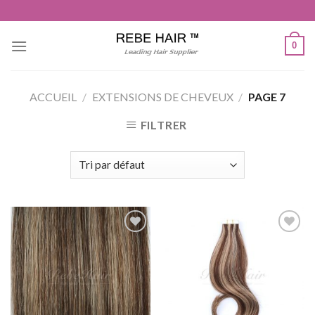
Aller
au
contenu
0
ACCUEIL
/
EXTENSIONS DE CHEVEUX
/
PAGE 7
FILTRER
Ajouter
Ajouter
à la liste
à la liste
de
de
souhaits
souhaits