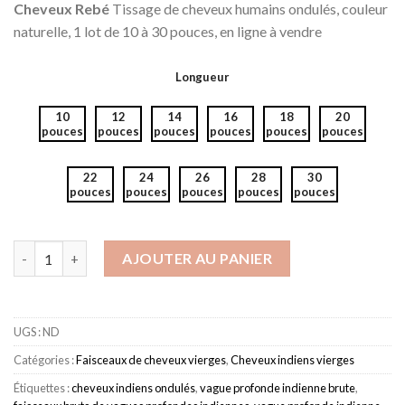
Cheveux Rebé
Tissage de cheveux humains ondulés, couleur
naturelle, 1 lot de 10 à 30 pouces, en ligne à vendre
Longueur
10
12
14
16
18
20
pouces
pouces
pouces
pouces
pouces
pouces
22
24
26
28
30
pouces
pouces
pouces
pouces
pouces
quantité de Raw Indian Deep Wave Virgin Human Hair Grade 8A
AJOUTER AU PANIER
UGS :
ND
Catégories :
Faisceaux de cheveux vierges
,
Cheveux indiens vierges
Étiquettes :
cheveux indiens ondulés
,
vague profonde indienne brute
,