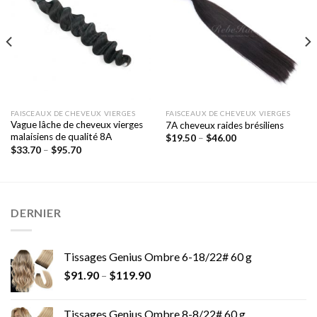
à la liste
à la liste
de
de
souhaits
souhaits
FAISCEAUX DE CHEVEUX VIERGES
FAISCEAUX DE CHEVEUX VIERGES
Vague lâche de cheveux vierges
7A cheveux raides brésiliens
malaisiens de qualité 8A
$
19.50
–
$
46.00
$
33.70
–
$
95.70
DERNIER
Tissages Genius Ombre 6-18/22# 60 g
$
91.90
–
$
119.90
Tissages Genius Ombre 8-8/22# 60 g