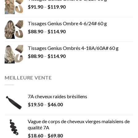
$
91.90
–
$
119.90
Tissages Genius Ombre 4-6/24# 60 g
$
88.90
–
$
114.90
Tissages Genius Ombrés 4-18A/60A# 60 g
$
88.90
–
$
114.90
MEILLEURE VENTE
7A cheveux raides brésiliens
$
19.50
–
$
46.00
Vague de corps de cheveux vierges malaisiens de
qualité 7A
$
18.60
–
$
69.80