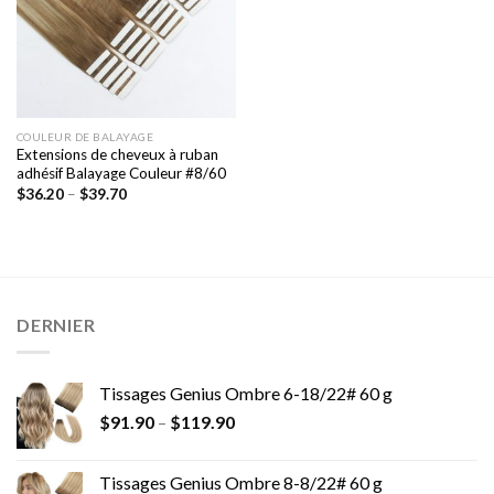
COULEUR DE BALAYAGE
Extensions de cheveux à ruban
adhésif Balayage Couleur #8/60
$
36.20
–
$
39.70
DERNIER
Tissages Genius Ombre 6-18/22# 60 g
$
91.90
–
$
119.90
Tissages Genius Ombre 8-8/22# 60 g