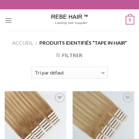
Aller
au
contenu
0
ACCUEIL
/
PRODUITS IDENTIFIÉS “TAPE IN HAIR”
FILTRER
Ajouter
Ajouter
à la liste
à la liste
de
de
souhaits
souhaits