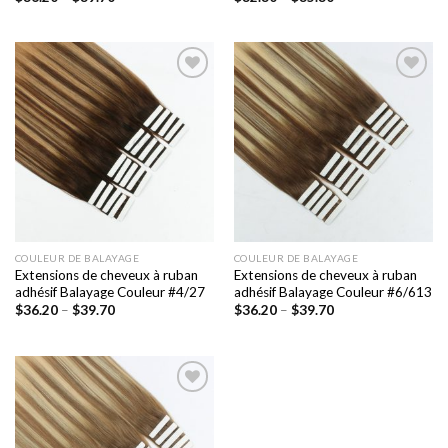
Ajouter
Ajouter
à la liste
à la liste
de
de
souhaits
souhaits
COULEUR DE BALAYAGE
COULEUR DE BALAYAGE
Extensions de cheveux à ruban
Extensions de cheveux à ruban
adhésif Balayage Couleur #4/27
adhésif Balayage Couleur #6/613
$
36.20
–
$
39.70
$
36.20
–
$
39.70
Ajouter
à la liste
de
souhaits