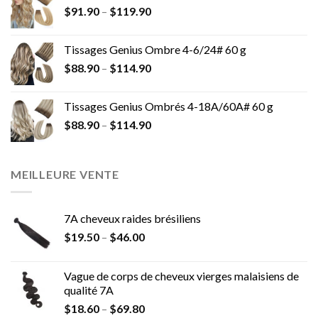
$
91.90
–
$
119.90
Tissages Genius Ombre 4-6/24# 60 g
$
88.90
–
$
114.90
Tissages Genius Ombrés 4-18A/60A# 60 g
$
88.90
–
$
114.90
MEILLEURE VENTE
7A cheveux raides brésiliens
$
19.50
–
$
46.00
Vague de corps de cheveux vierges malaisiens de
qualité 7A
$
18.60
–
$
69.80