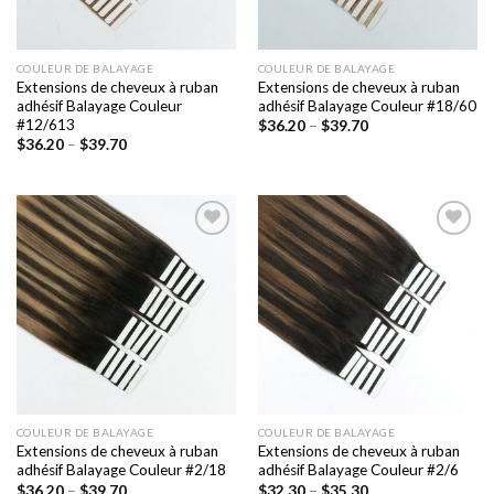
COULEUR DE BALAYAGE
COULEUR DE BALAYAGE
Extensions de cheveux à ruban
Extensions de cheveux à ruban
adhésif Balayage Couleur
adhésif Balayage Couleur #18/60
#12/613
$
36.20
–
$
39.70
$
36.20
–
$
39.70
Ajouter
Ajouter
à la liste
à la liste
de
de
souhaits
souhaits
COULEUR DE BALAYAGE
COULEUR DE BALAYAGE
Extensions de cheveux à ruban
Extensions de cheveux à ruban
adhésif Balayage Couleur #2/18
adhésif Balayage Couleur #2/6
$
36.20
–
$
39.70
$
32.30
–
$
35.30