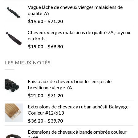
Vague lâche de cheveux vierges malaisiens de
qualité 7A
$
19.60
–
$
71.20
Cheveux vierges malaisiens de qualité 7A, soyeux
et droits
$
19.00
–
$
69.80
LES MIEUX NOTÉS
Faisceaux de cheveux bouclés en spirale
brésilienne vierge 7A
$
21.00
–
$
71.20
Extensions de cheveux à ruban adhésif Balayage
Couleur #12/613
$
36.20
–
$
39.70
Extensions de cheveux à bande ombrée couleur
2/4#