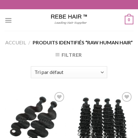
Aller
au
contenu
0
ACCUEIL
/
PRODUITS IDENTIFIÉS “RAW HUMAN HAIR”
FILTRER
Ajouter
Ajouter
à la liste
à la liste
de
de
souhaits
souhaits