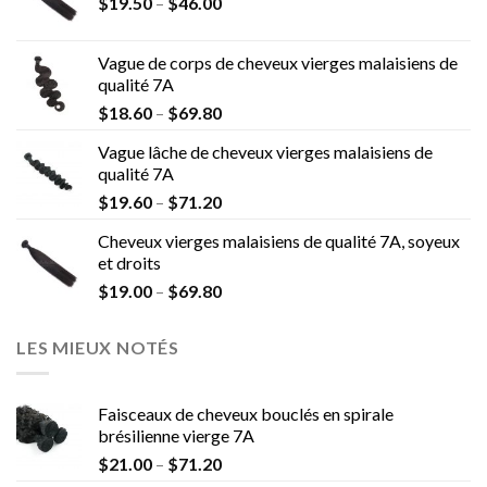
$
19.50
–
$
46.00
Vague de corps de cheveux vierges malaisiens de
qualité 7A
$
18.60
–
$
69.80
Vague lâche de cheveux vierges malaisiens de
qualité 7A
$
19.60
–
$
71.20
Cheveux vierges malaisiens de qualité 7A, soyeux
et droits
$
19.00
–
$
69.80
LES MIEUX NOTÉS
Faisceaux de cheveux bouclés en spirale
brésilienne vierge 7A
$
21.00
–
$
71.20