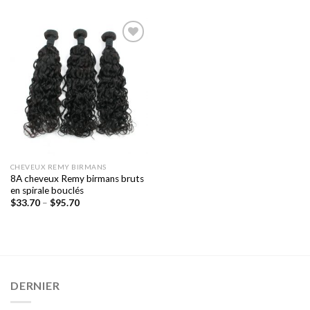
Ajouter
à la liste
de
souhaits
CHEVEUX REMY BIRMANS
8A cheveux Remy birmans bruts
en spirale bouclés
$
33.70
–
$
95.70
DERNIER