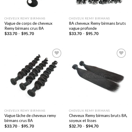
CHEVEUX REMY BIRMANS
CHEVEUX REMY BIRMANS
Vague de corps de cheveux
8A cheveux Remy birmans bruts
Remy birmans crus 8A
vague profonde
$
33.70
–
$
95.70
$
33.70
–
$
95.70
Ajouter
Ajouter
à la liste
à la liste
de
de
souhaits
souhaits
CHEVEUX REMY BIRMANS
CHEVEUX REMY BIRMANS
Vague lâche de cheveux remy
Cheveux Remy birmans bruts 8A,
birmans crus 8A
soyeux et lisses
$
33.70
–
$
95.70
$
32.70
–
$
94.70