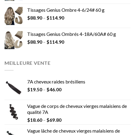
Tissages Genius Ombre 4-6/24# 60 g
$
88.90
–
$
114.90
Tissages Genius Ombrés 4-18A/60A# 60 g
$
88.90
–
$
114.90
MEILLEURE VENTE
7A cheveux raides brésiliens
$
19.50
–
$
46.00
Vague de corps de cheveux vierges malaisiens de
qualité 7A
$
18.60
–
$
69.80
Vague lâche de cheveux vierges malaisiens de