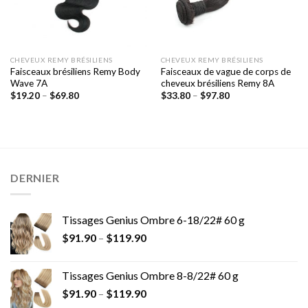
CHEVEUX REMY BRÉSILIENS
CHEVEUX REMY BRÉSILIENS
Faisceaux brésiliens Remy Body
Faisceaux de vague de corps de
Wave 7A
cheveux brésiliens Remy 8A
$
19.20
–
$
69.80
$
33.80
–
$
97.80
DERNIER
Tissages Genius Ombre 6-18/22# 60 g
$
91.90
–
$
119.90
Tissages Genius Ombre 8-8/22# 60 g
$
91.90
–
$
119.90