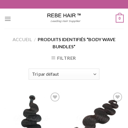
Aller
au
contenu
0
ACCUEIL
/
PRODUITS IDENTIFIÉS “BODY WAVE
BUNDLES”
FILTRER
Ajouter
Ajouter
à la liste
à la liste
de
de
souhaits
souhaits