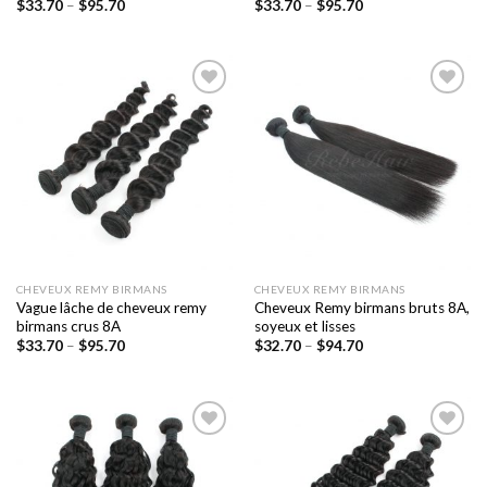
$
33.70
–
$
95.70
$
33.70
–
$
95.70
Ajouter
Ajouter
à la liste
à la liste
de
de
souhaits
souhaits
CHEVEUX REMY BIRMANS
CHEVEUX REMY BIRMANS
Vague lâche de cheveux remy
Cheveux Remy birmans bruts 8A,
birmans crus 8A
soyeux et lisses
$
33.70
–
$
95.70
$
32.70
–
$
94.70
Ajouter
Ajouter
à la liste
à la liste
de
de