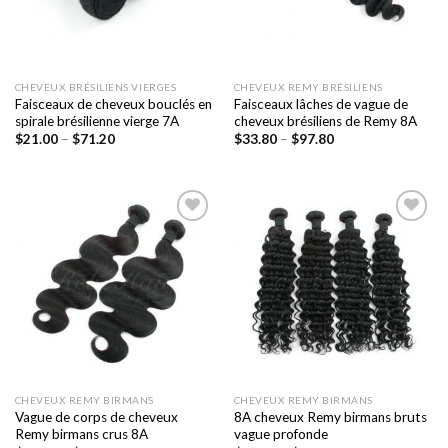
CHEVEUX BRÉSILIENS VIERGES
CHEVEUX REMY BRÉSILIENS
Faisceaux de cheveux bouclés en
Faisceaux lâches de vague de
spirale brésilienne vierge 7A
cheveux brésiliens de Remy 8A
$
21.00
–
$
71.20
$
33.80
–
$
97.80
Ajouter
Ajouter
à la liste
à la liste
de
de
souhaits
souhaits
CHEVEUX REMY BIRMANS
CHEVEUX REMY BIRMANS
Vague de corps de cheveux
8A cheveux Remy birmans bruts
Remy birmans crus 8A
vague profonde