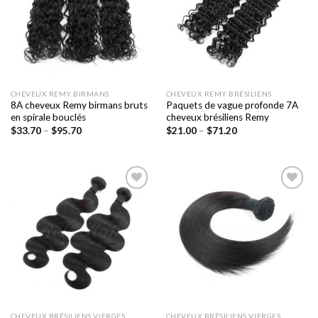
souhaits
souhaits
CHEVEUX REMY BIRMANS
CHEVEUX REMY BRÉSILIENS
8A cheveux Remy birmans bruts
Paquets de vague profonde 7A
en spirale bouclés
cheveux brésiliens Remy
$
33.70
–
$
95.70
$
21.00
–
$
71.20
Ajouter
Ajouter
à la liste
à la liste
de
de
souhaits
souhaits
CHEVEUX BRÉSILIENS VIERGES
CHEVEUX BRÉSILIENS VIERGES