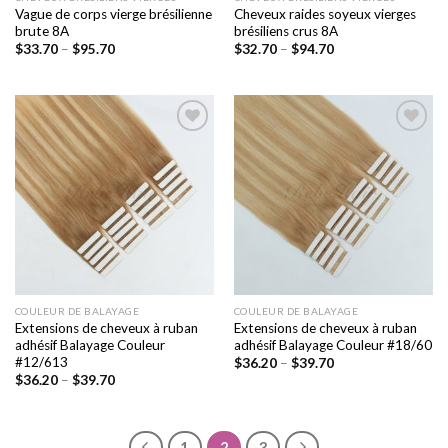
Vague de corps vierge brésilienne
Cheveux raides soyeux vierges
brute 8A
brésiliens crus 8A
$
33.70
–
$
95.70
$
32.70
–
$
94.70
Ajouter
Ajouter
à la liste
à la liste
de
de
souhaits
souhaits
COULEUR DE BALAYAGE
COULEUR DE BALAYAGE
Extensions de cheveux à ruban
Extensions de cheveux à ruban
adhésif Balayage Couleur
adhésif Balayage Couleur #18/60
#12/613
$
36.20
–
$
39.70
$
36.20
–
$
39.70
1
2
3