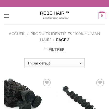
Aller
au
contenu
0
ACCUEIL
/
PRODUITS IDENTIFIÉS “100% HUMAN
HAIR”
/
PAGE 2
FILTRER
Ajouter
Ajouter
à la liste
à la liste
de
de
souhaits
souhaits