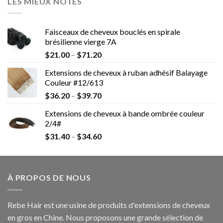
LES MIEUX NOTÉS
Faisceaux de cheveux bouclés en spirale
brésilienne vierge 7A
$
21.00
–
$
71.20
Extensions de cheveux à ruban adhésif Balayage
Couleur #12/613
$
36.20
–
$
39.70
Extensions de cheveux à bande ombrée couleur
2/4#
$
31.40
–
$
34.60
À PROPOS DE NOUS
Rebe Hair est une usine de produits d'extensions de cheveux
en gros en Chine. Nous proposons une grande sélection de